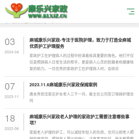
当搜索标签
麻城照顾老人
的结果
03
麻城康乐兴家政-专注于医院护理，致力于打造全麻城
优质护工护理服务
2024-04
家政护工在护理病人的过程中扮演着极其重要的角色。他们不仅
仅是照顾病人日常生活的帮手，更是病人心灵的慰藉者和健康恢
复的助力。一位优秀的家政护工在护理病人时，会综合
07
2023.11.6麻城康乐兴家政保姆案例
唐本秀到沈家庄护女老人三千一月，雇主在公司签订保姆护理合
2023-11
同
18
麻城康乐兴家政⽼⼈护理的家政护⼯需要注意哪些事
项？
2022-06
家庭⽼⼈护理的护⼯，可以减轻年轻⼈的负担，也可以把⽼⼈照
顾的更周到，照顾⽼⼈要⽐较细⼼，注意事项包括，每天都要整