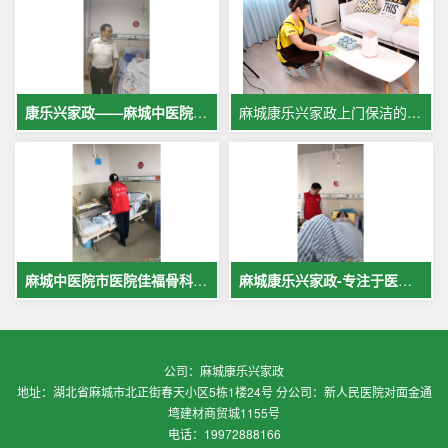
康乐兴家政——麻城中医院专业护工服务，让爱与专业同行
麻城康乐兴家政上门保洁的案例
麻城中医院市医院佳福骨科医院铁路医院护工案例展示
麻城康乐兴家政-专注于医院护理，致力于打造全麻城优质护工护理
公司：麻城康乐兴家政
地址：湖北省麻城市北正街春天小区5栋1楼24号 分公司：新人民医院对面金通
塆建材商贸城1155号
电话：19972888166