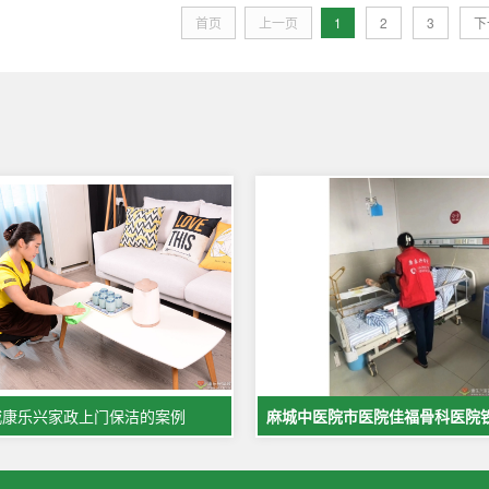
首页
上一页
1
2
3
下
城康乐兴家政上门保洁的案例