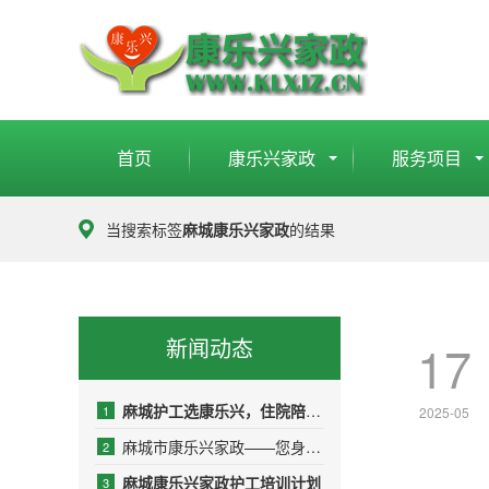
首页
康乐兴家政
服务项目
当搜索标签
麻城康乐兴家政
的结果
新闻动态
17
麻城护工选康乐兴，住院陪护少操心
1
2025-05
麻城市康乐兴家政——您身边的品质生活管家
2
麻城康乐兴家政护工培训计划
3