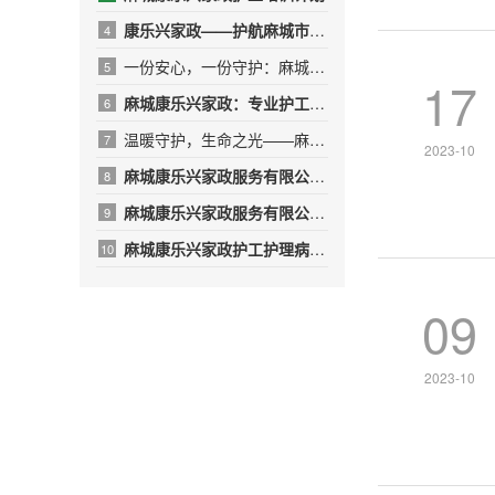
康乐兴家政——护航麻城市人民医院，传递温暖与专业
4
一份安心，一份守护：麻城康乐兴家政，用专业与爱心呵护受伤的T
5
17
麻城康乐兴家政：专业护工，守护健康，让爱无微不至
6
温暖守护，生命之光——麻城康乐兴护工团队的10名“红衣天使”
7
2023-10
麻城康乐兴家政服务有限公司——用专业与温暖守护生命之光
8
​麻城康乐兴家政服务有限公司年终绩效总结报告
9
麻城康乐兴家政护工护理病人的日常
10
09
2023-10