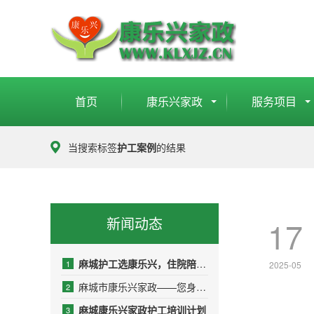
首页
康乐兴家政
服务项目
当搜索标签
护工案例
的结果
新闻动态
17
麻城护工选康乐兴，住院陪护少操心
1
2025-05
麻城市康乐兴家政——您身边的品质生活管家
2
麻城康乐兴家政护工培训计划
3