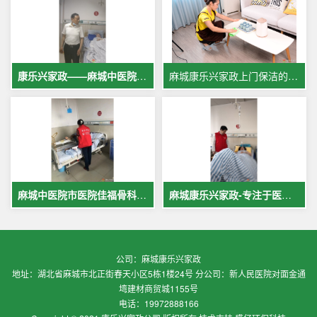
康乐兴家政——麻城中医院专业护工服务，让爱与专业同行
麻城康乐兴家政上门保洁的案例
麻城中医院市医院佳福骨科医院铁路医院护工案例展示
麻城康乐兴家政-专注于医院护理，致力于打造全麻城优质护工护理
公司：麻城康乐兴家政
地址：湖北省麻城市北正街春天小区5栋1楼24号 分公司：新人民医院对面金通
塆建材商贸城1155号
电话：19972888166