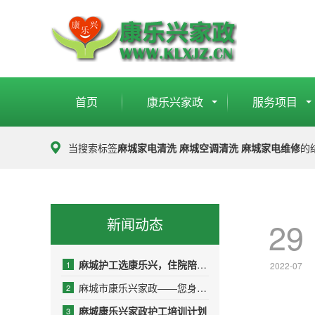
首页
康乐兴家政
服务项目
当搜索标签
麻城家电清洗 麻城空调清洗 麻城家电维修
的
新闻动态
29
麻城护工选康乐兴，住院陪护少操心
1
2022-07
麻城市康乐兴家政——您身边的品质生活管家
2
麻城康乐兴家政护工培训计划
3