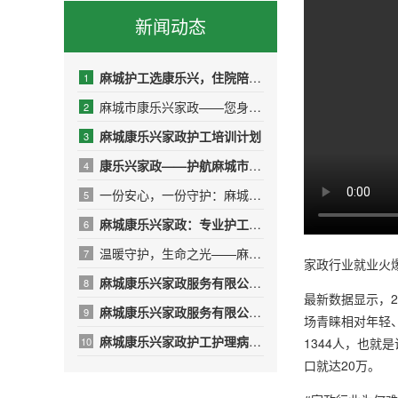
新闻动态
麻城护工选康乐兴，住院陪护少操心
1
麻城市康乐兴家政——您身边的品质生活管家
2
麻城康乐兴家政护工培训计划
3
康乐兴家政——护航麻城市人民医院，传递温暖与专业
4
一份安心，一份守护：麻城康乐兴家政，用专业与爱心呵护受伤的T
5
麻城康乐兴家政：专业护工，守护健康，让爱无微不至
6
温暖守护，生命之光——麻城康乐兴护工团队的10名“红衣天使”
7
家政行业就业火爆
麻城康乐兴家政服务有限公司——用专业与温暖守护生命之光
8
最新数据显示，2
​麻城康乐兴家政服务有限公司年终绩效总结报告
9
场青睐相对年轻
麻城康乐兴家政护工护理病人的日常
10
1344人，也就
口就达20万。