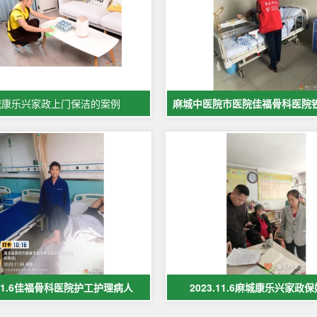
城康乐兴家政上门保洁的案例
.11.6佳福骨科医院护工护理病人
2023.11.6麻城康乐兴家政