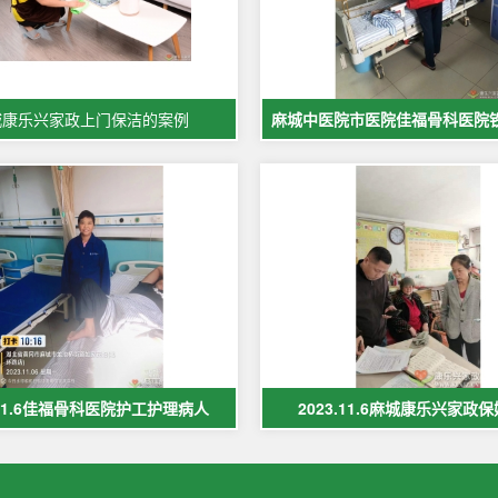
城康乐兴家政上门保洁的案例
.11.6佳福骨科医院护工护理病人
2023.11.6麻城康乐兴家政