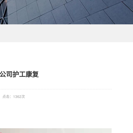
请我公司护工康复
点击：
1362次