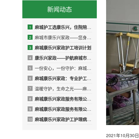
新闻动态
麻城护工选康乐兴，住院陪护少操心
1
麻城市康乐兴家政——您身边的品质生活管家
2
麻城康乐兴家政护工培训计划
3
康乐兴家政——护航麻城市人民医院，传递温暖与专业
4
一份安心，一份守护：麻城康乐兴家政，用专业与爱心呵护受伤的T
5
麻城康乐兴家政：专业护工，守护健康，让爱无微不至
6
温暖守护，生命之光——麻城康乐兴护工团队的10名“红衣天使”
7
麻城康乐兴家政服务有限公司——用专业与温暖守护生命之光
8
​麻城康乐兴家政服务有限公司年终绩效总结报告
9
麻城康乐兴家政护工护理病人的日常
10
2021年10月