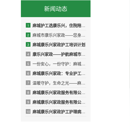
新闻动态
麻城护工选康乐兴，住院陪护少操心
1
麻城市康乐兴家政——您身边的品质生活管家
2
麻城康乐兴家政护工培训计划
3
康乐兴家政——护航麻城市人民医院，传递温暖与专业
4
一份安心，一份守护：麻城康乐兴家政，用专业与爱心呵护受伤的T
5
麻城康乐兴家政：专业护工，守护健康，让爱无微不至
6
温暖守护，生命之光——麻城康乐兴护工团队的10名“红衣天使”
7
麻城康乐兴家政服务有限公司——用专业与温暖守护生命之光
8
​麻城康乐兴家政服务有限公司年终绩效总结报告
9
麻城康乐兴家政护工护理病人的日常
10