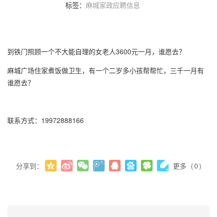
标签：
麻城家政应聘信息
到铁门照顾一个不大能自理的女老人3600元一月，谁愿去？
麻城广场住家煮饭做卫生，有一个二岁多小孩帮帮忙，三千一月有
谁愿去？
联系方式：19972888166
分享到：
更多
(
0
)